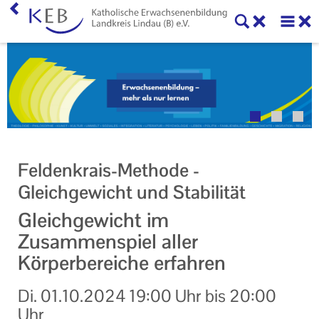
Veranstaltungen
Über uns
Neuigkeiten
Online-Formulare, Downloads und Links
Feldenkrais-Methode -
Kontakt
Gleichgewicht und Stabilität
Impressum
Gleichgewicht im
Zusammenspiel aller
Datenschutzerklärung
Körperbereiche erfahren
Di.
01.10.2024
19:00 Uhr
bis
20:00
Uhr