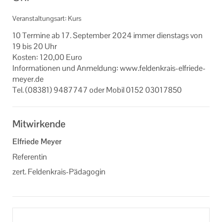
Veranstaltungsart: Kurs
10 Ter­mi­ne ab 17. Sep­tem­ber 2024 immer diens­tags von
19 bis 20 Uhr
Kos­ten: 120,00 Euro
In­for­ma­tio­nen und An­mel­dung: www.feldenkrais-​elfriede-
meyer.de
Tel. (08381) 9487747 oder Mobil 0152 03017850
Mitwirkende
Elfriede Meyer
Referentin
zert. Feldenkrais-Pädagogin