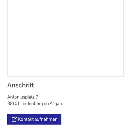
Veranstaltungsorte der KEB Lindau
Veranstaltungen im Bistum Augsburg
Online-Veranstaltungen
Neuigkeiten
Online-Formulare, Downloads und Links
Kontakt
Impressum
Anschrift
Datenschutzerklärung
Antoniusplatz 7
88161 Lindenberg im Allgäu
Kontakt aufnehmen