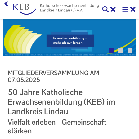
Veranstaltungen
Über uns
Neuigkeiten
Online-Formulare, Downloads und Links
MITGLIEDERVERSAMMLUNG AM
Kontakt
07.05.2025
50 Jahre Katholische
Impressum
Erwachsenenbildung (KEB) im
Datenschutzerklärung
Landkreis Lindau
Vielfalt erleben - Gemeinschaft
stärken