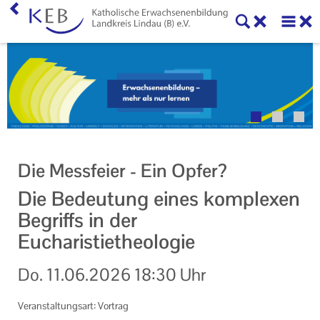
Veranstaltungen
Über uns
Willkommen
Unser Angebot
Die Messfeier - Ein Opfer?
Geschäftsstelle
Die Bedeutung eines komplexen
Vorstand und Beirat
Begriffs in der
Eucharistietheologie
Mitglieder, Verbände und Kooperationen
Do.
11.06.2026
18:30 Uhr
Veranstaltungen
Veranstaltungen der KEB Lindau
Veranstaltungsart: Vortrag