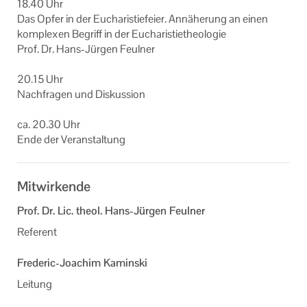
18.40 Uhr
Das Opfer in der Eu­cha­ris­tie­fei­er. An­nä­he­rung an einen
kom­ple­xen Be­griff in der Eu­cha­ris­tie­theo­lo­gie
Prof. Dr. Hans-​Jürgen Feul­ner
20.15 Uhr
Nach­fra­gen und Dis­kus­si­on
ca. 20.30 Uhr
Ende der Ver­an­stal­tung
Mitwirkende
Prof. Dr. Lic. theol. Hans-Jürgen Feulner
Referent
Frederic-Joachim Kaminski
Leitung