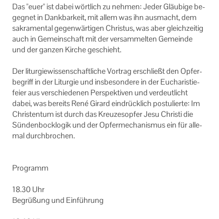
Das "euer" ist dabei wört­lich zu neh­men: Jeder Gläu­bi­ge be­
geg­net in Dank­bar­keit, mit allem was ihn aus­macht, dem
sa­kra­men­tal ge­gen­wär­ti­gen Chris­tus, was aber gleich­zei­tig
auch in Ge­mein­schaft mit der ver­sam­mel­ten Ge­mein­de
und der gan­zen Kir­che ge­schieht.
Der lit­ur­gie­wis­sen­schaft­li­che Vor­trag er­schließt den Op­fer­
be­griff in der Lit­ur­gie und ins­be­son­de­re in der Eu­cha­ris­tie­
fei­er aus ver­schie­de­nen Per­spek­ti­ven und ver­deut­licht
dabei, was be­reits René Gi­rard ein­drück­lich pos­tu­lier­te: Im
Chris­ten­tum ist durch das Kreu­zes­op­fer Jesu Chris­ti die
Sün­den­bock­lo­gik und der Op­fer­me­cha­nis­mus ein für al­le­
mal durch­bro­chen.
Pro­gramm
18.30 Uhr
Be­grü­ßung und Ein­füh­rung